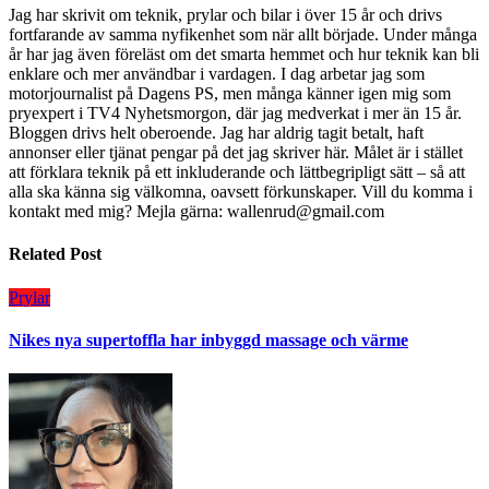
Jag har skrivit om teknik, prylar och bilar i över 15 år och drivs
fortfarande av samma nyfikenhet som när allt började. Under många
år har jag även föreläst om det smarta hemmet och hur teknik kan bli
enklare och mer användbar i vardagen. I dag arbetar jag som
motorjournalist på Dagens PS, men många känner igen mig som
pryexpert i TV4 Nyhetsmorgon, där jag medverkat i mer än 15 år.
Bloggen drivs helt oberoende. Jag har aldrig tagit betalt, haft
annonser eller tjänat pengar på det jag skriver här. Målet är i stället
att förklara teknik på ett inkluderande och lättbegripligt sätt – så att
alla ska känna sig välkomna, oavsett förkunskaper. Vill du komma i
kontakt med mig? Mejla gärna: wallenrud@gmail.com
Related Post
Prylar
Nikes nya supertoffla har inbyggd massage och värme