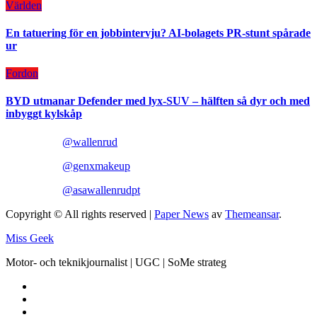
Världen
En tatuering för en jobbintervju? AI-bolagets PR-stunt spårade
ur
Fordon
BYD utmanar Defender med lyx-SUV – hälften så dyr och med
inbyggt kylskåp
@wallenrud
@genxmakeup
@asawallenrudpt
Copyright © All rights reserved
|
Paper News
av
Themeansar
.
Miss Geek
Motor- och teknikjournalist | UGC | SoMe strateg