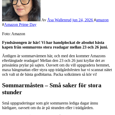
Av
Åsa Wallenrud
jun 24, 2026
#
amazon
#
Amazon Prime Day
Foto: Amazon
Fyndsäsongen är här! Vi har handplockat de absolut bästa
kapen från sommarens stora readagar mellan 23 och 26 juni.
Äntligen är sommarvärmen här, och med den kommer Amazons
efterlängtade readagar! Mellan den 23 och 26 juni kryllar det av
prissänkta prylar på sajten. Oavsett om du vill uppgradera hemmet,
maxa hängmattan eller styra upp trädgårdsfesten har vi scannat nätet
och valt ut de bästa godbitarna. Packa solkrämen så kör vi!
Sommarmåsten – Små saker för stora
stunder
Små uppgraderingar som gör sommarens lediga dagar ännu
härligare, oavsett om du är på stranden eller i trädgården.