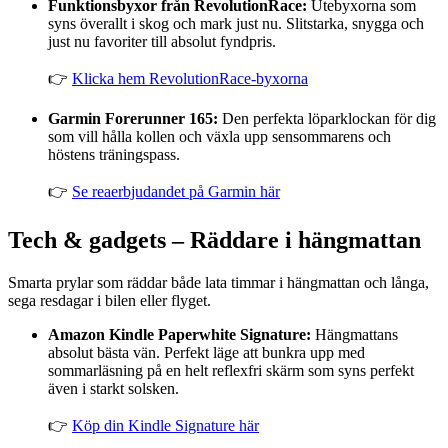
Funktionsbyxor från RevolutionRace:
Utebyxorna som
syns överallt i skog och mark just nu. Slitstarka, snygga och
just nu favoriter till absolut fyndpris.
👉
Klicka hem RevolutionRace-byxorna
Garmin Forerunner 165:
Den perfekta löparklockan för dig
som vill hålla kollen och växla upp sensommarens och
höstens träningspass.
👉
Se reaerbjudandet på Garmin här
Tech & gadgets – Räddare i hängmattan
Smarta prylar som räddar både lata timmar i hängmattan och långa,
sega resdagar i bilen eller flyget.
Amazon Kindle Paperwhite Signature:
Hängmattans
absolut bästa vän. Perfekt läge att bunkra upp med
sommarläsning på en helt reflexfri skärm som syns perfekt
även i starkt solsken.
👉
Köp din Kindle Signature här