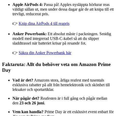
Apple AirPods 4:
Passa på! Apples nysläppta hörlurar reas
väldigt sällan ut, men under dessa dagar går de att knipa till ett
trevligt, reducerat pris.
👉
Knip dina AirPods 4 till reapris
Anker Powerbank:
Ett absolut måste i packningen. Smidig
modell med integrerad USB-C-kabel så att du slipper
sladdtrassel när batteriet krisar på resande fot.
👉
Säkra din Anker Powerbank här
Faktaruta: Allt du behöver veta om Amazon Prime
Day
Vad är det?
Amazons stora, årliga reafest med tusentals
exklusiva rabatter på allt från hemelektronik och skönhet till
leksaker och sportartiklar.
När pågår det?
Reafesten är i full gång och pågår mellan
den
23 och 26 juni
.
Vem kan handla?
Prime Day är ett exklusivt event enbart för