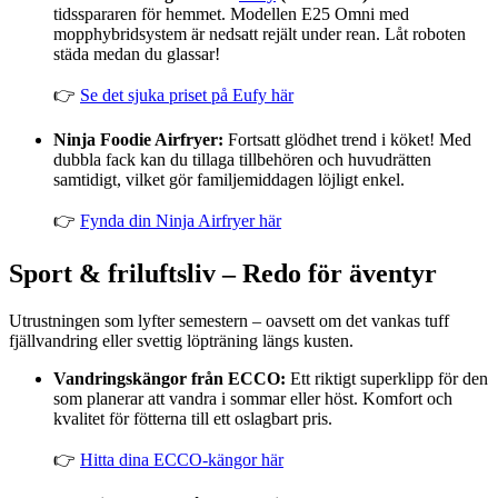
tidsspararen för hemmet. Modellen E25 Omni med
mopphybridsystem är nedsatt rejält under rean. Låt roboten
städa medan du glassar!
👉
Se det sjuka priset på Eufy här
Ninja Foodie Airfryer:
Fortsatt glödhet trend i köket! Med
dubbla fack kan du tillaga tillbehören och huvudrätten
samtidigt, vilket gör familjemiddagen löjligt enkel.
👉
Fynda din Ninja Airfryer här
Sport & friluftsliv – Redo för äventyr
Utrustningen som lyfter semestern – oavsett om det vankas tuff
fjällvandring eller svettig löpträning längs kusten.
Vandringskängor från ECCO:
Ett riktigt superklipp för den
som planerar att vandra i sommar eller höst. Komfort och
kvalitet för fötterna till ett oslagbart pris.
👉
Hitta dina ECCO-kängor här