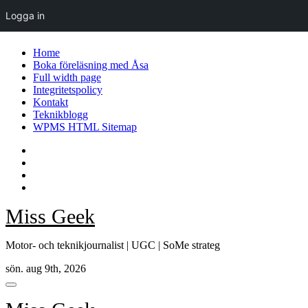
Logga in
Hoppa
Home
till
Boka föreläsning med Åsa
innehåll
Full width page
Integritetspolicy
Kontakt
Teknikblogg
WPMS HTML Sitemap
Miss Geek
Motor- och teknikjournalist | UGC | SoMe strateg
sön. aug 9th, 2026