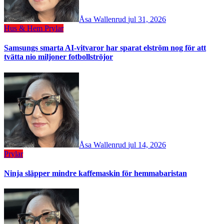
Åsa Wallenrud
jul 31, 2026
Hus & Hem
Prylar
Samsungs smarta AI-vitvaror har sparat elström nog för att
tvätta nio miljoner fotbollströjor
Åsa Wallenrud
jul 14, 2026
Prylar
Ninja släpper mindre kaffemaskin för hemmabaristan