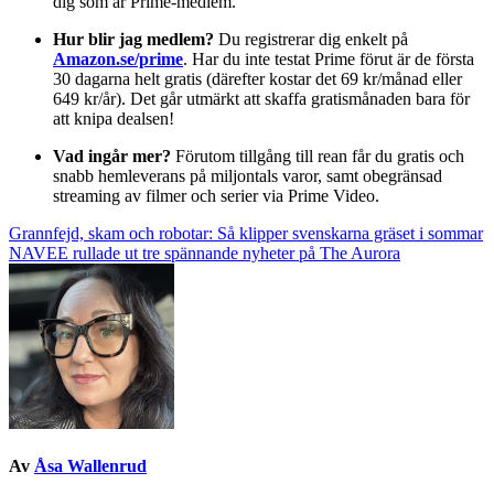
dig som är Prime-medlem.
Hur blir jag medlem?
Du registrerar dig enkelt på
Amazon.se/prime
. Har du inte testat Prime förut är de första
30 dagarna helt gratis (därefter kostar det 69 kr/månad eller
649 kr/år). Det går utmärkt att skaffa gratismånaden bara för
att knipa dealsen!
Vad ingår mer?
Förutom tillgång till rean får du gratis och
snabb hemleverans på miljontals varor, samt obegränsad
streaming av filmer och serier via Prime Video.
Inläggsnavigering
Grannfejd, skam och robotar: Så klipper svenskarna gräset i sommar
NAVEE rullade ut tre spännande nyheter på The Aurora
Av
Åsa Wallenrud